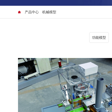
产品中心
机械模型
功能模型