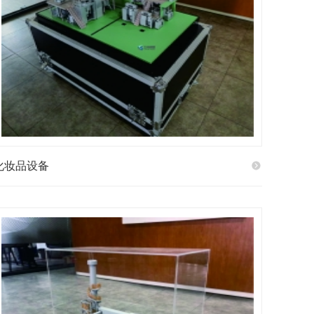
化妆品设备