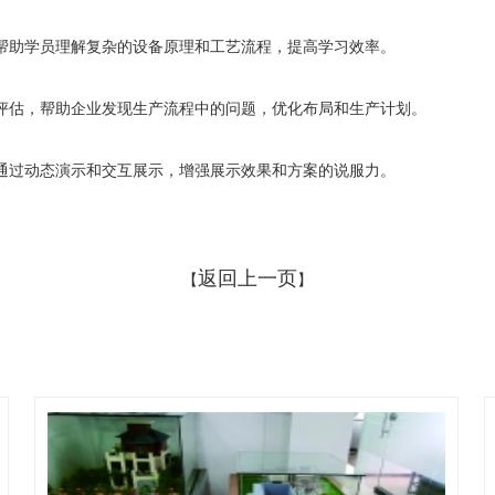
助学员理解复杂的设备原理和工艺流程，提高学习效率。
估，帮助企业发现生产流程中的问题，优化布局和生产计划。
过动态演示和交互展示，增强展示效果和方案的说服力。
返回上一页
【
】