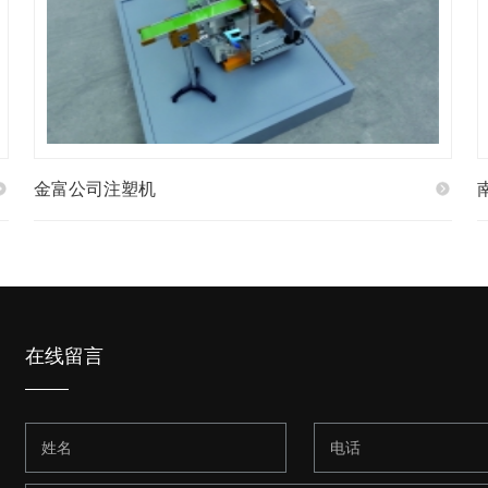
金富公司注塑机
在线留言