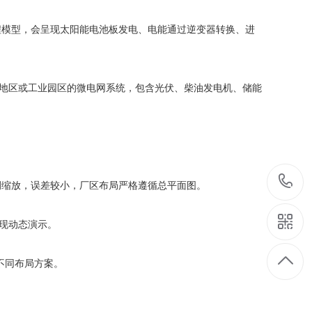
模型，会呈现太阳能电池板发电、电能通过逆变器转换、进
地区或工业园区的微电网系统，包含光伏、柴油发电机、储能
缩放，误差较小，厂区布局严格遵循总平面图。
现动态演示。
不同布局方案。