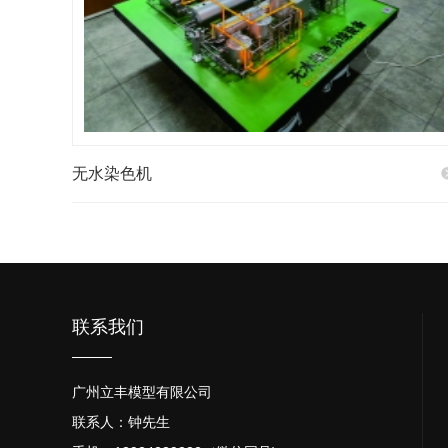
无水染色机
联系我们
广州立丰模型有限公司
联系人：钟先生