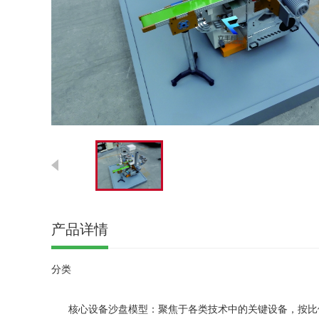
产品详情
分类
核心设备沙盘模型：聚焦于各类技术中的关键设备，按比例